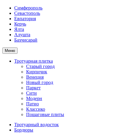
Симферополь
Севастополь
Евпатория
Керчь
Ялта
Алушта
Бахчисарай
Меню
Тротуарная плитка
Старый город
Кирпичик
Венеция
Новый город
Паркет
Сити
Модерн
Патио
Классико
Пошаговые плиты
Тротуарный водосток
Бордюры