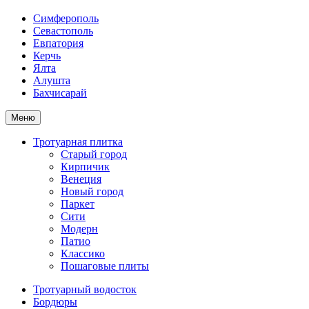
Симферополь
Севастополь
Евпатория
Керчь
Ялта
Алушта
Бахчисарай
Меню
Тротуарная плитка
Старый город
Кирпичик
Венеция
Новый город
Паркет
Сити
Модерн
Патио
Классико
Пошаговые плиты
Тротуарный водосток
Бордюры