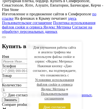
Тротуарная плитка, бордюр. Купить в Симферополе,
Севастополе, Ялте, Алуште, Евпатории, Бахчисарае, Керчи -
Flint Stone
Изготовление и продвижение сайтов в Симферополе
по
ссылке
На флешках в Крыму печатают
здесь
Пользовательское соглашение
Политика использования
файлов cookie и сервиса Яндекс Метрика
Согласие на
обработку персональных данных
Купить в 1 клик
Для улучшения работы сайта
и анализа трафика мы
Имя
используем файлы cookie и
сервис «Яндекс.Метрика».
Телефон
Нажимая кнопку «Даю
согласие», вы подтверждаете,
Товар
что ознакомились с
Условиями использования
файлов cookie и сервиса
Количество
Яндекс.Метрика
и
Пользовательским
Даю согласие на обработку
персональных данных
.
соглашением
.
Заказать
Compare products
Даю согласие
Close