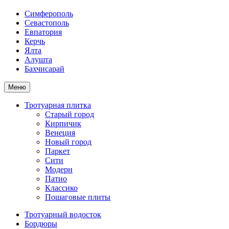
Симферополь
Севастополь
Евпатория
Керчь
Ялта
Алушта
Бахчисарай
Меню
Тротуарная плитка
Старый город
Кирпичик
Венеция
Новый город
Паркет
Сити
Модерн
Патио
Классико
Пошаговые плиты
Тротуарный водосток
Бордюры